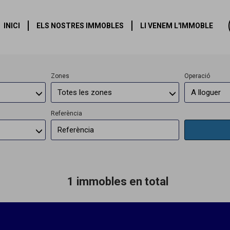
mmobles a lloguer en Alàs i Ce
INICI
ELS NOSTRES IMMOBLES
LI VENEM L'IMMOBLE
Zones
Operació
Totes les zones
A lloguer
Referència
1 immobles en total