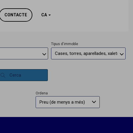
rc
CONTACTE
CA
Tipus d'immoble
Cases, torres, aparellades, xalets
Cerca
Ordena
Preu (de menys a més)