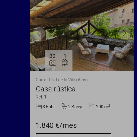
30
1
Carrer Prat de la Vila (Alàs)
Casa rústica
Ref. 1
2
3 Habs
2 Banys
200 m
1.840 €/mes