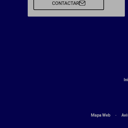
CONTACTAR
In
Mapa Web
-
Aví