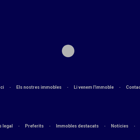
1
ici
-
Els nostres immobles
-
Li venem l'immoble
-
Conta
s legal
-
Preferits
-
Immobles destacats
-
Notícies
-