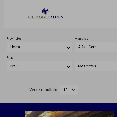
I
Províncies
Municipis
Lleida
Alàs i Cerc
Preu
Preu
Més filtres
Veure resultats
12