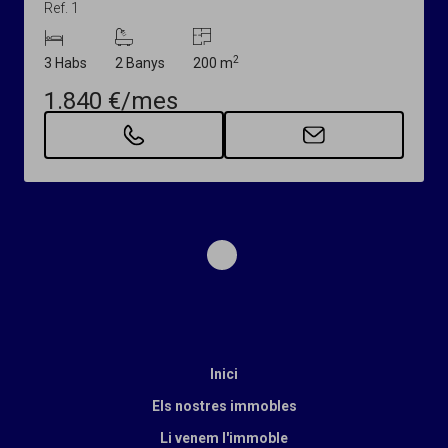
Ref. 1
2
3 Habs
2 Banys
200 m
1.840 €/mes
1
Inici
Els nostres immobles
Li venem l'immoble