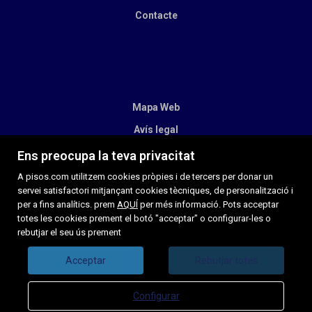
Contacte
Mapa Web
Avís legal
Preferits
Ens preocupa la teva privacitat
Immobles destacats
A pisos.com utilitzem cookies pròpies i de tercers per donar un
servei satisfactori mitjançant cookies tècniques, de personalització i
Notícies
per a fins analítics. prem
AQUÍ
per més informació. Pots acceptar
totes les cookies prement el botó "acceptar" o configurar-les o
Política de cookies
rebutjar el seu ús prement
Acceptar
Rebutjar totes
Configurar